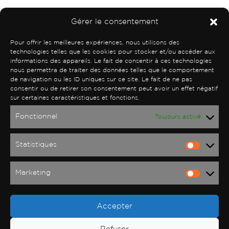
Gérer le consentement
Produits similaires
Pour offrir les meilleures expériences, nous utilisons des
technologies telles que les cookies pour stocker et/ou accéder aux
informations des appareils. Le fait de consentir à ces technologies
nous permettra de traiter des données telles que le comportement
de navigation ou les ID uniques sur ce site. Le fait de ne pas
consentir ou de retirer son consentement peut avoir un effet négatif
sur certaines caractéristiques et fonctions.
Fonctionnel
Toujours activé
Statistiques
Statist
Savon
Savon
Gentle Care
Clay Face Soap
Marketing
Market
2.500
CFA
1.500
CFA
Ajouter au panier
Ajouter au panier
Accepter