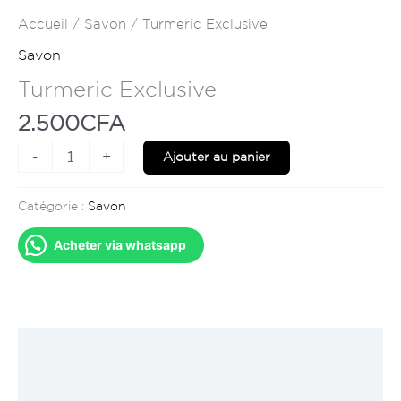
Accueil
/
Savon
/ Turmeric Exclusive
Savon
Turmeric Exclusive
2.500
CFA
-
+
Ajouter au panier
Catégorie :
Savon
Acheter via whatsapp
Description
Avis (0)