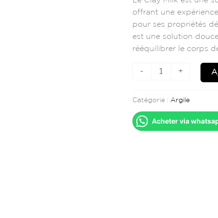
Le Clay Milk est une su
PUR
offrant une expérience
pour ses propriétés dét
est une solution douce 
rééquilibrer le corps de
-
+
A
Catégorie :
Argile
Acheter via whatsa