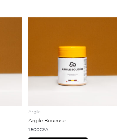
Argile
Argile Boueuse
1.500
CFA