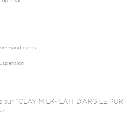
 optimal.
ecommandations.
suspension.
avis sur “CLAY MILK- LAIT D’ARGILE PUR”
is.