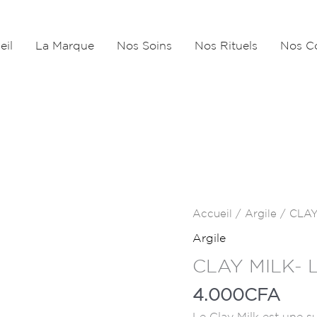
eil
La Marque
Nos Soins
Nos Rituels
Nos Co
quantité
Accueil
/
Argile
/ CLAY
de
Argile
CLAY
CLAY MILK- 
MILK-
LAIT
4.000
CFA
D'ARGILE