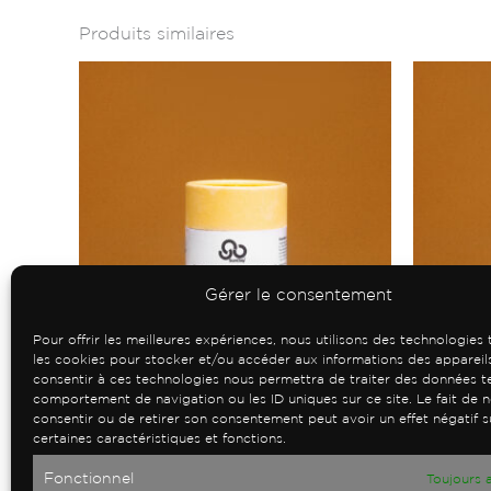
Produits similaires
Gérer le consentement
Pour offrir les meilleures expériences, nous utilisons des technologies 
les cookies pour stocker et/ou accéder aux informations des appareils
consentir à ces technologies nous permettra de traiter des données te
Argile
Argile
comportement de navigation ou les ID uniques sur ce site. Le fait de 
consentir ou de retirer son consentement peut avoir un effet négatif s
Argile blanche
ARGILE
certaines caractéristiques et fonctions.
3.000
CFA
3.000
CFA
Fonctionnel
Toujours 