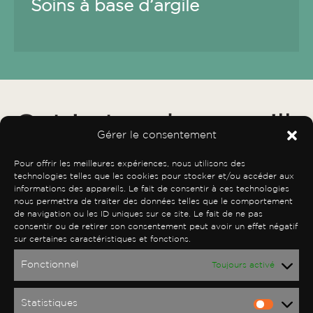
Soins à base d’argile
Get in touch, we will
Gérer le consentement
get back to you
Pour offrir les meilleures expériences, nous utilisons des
technologies telles que les cookies pour stocker et/ou accéder aux
informations des appareils. Le fait de consentir à ces technologies
soon.
nous permettra de traiter des données telles que le comportement
de navigation ou les ID uniques sur ce site. Le fait de ne pas
consentir ou de retirer son consentement peut avoir un effet négatif
sur certaines caractéristiques et fonctions.
To serve you better, our site is in
Fonctionnel
Toujours activé
maintenance mode for a few days. We
will be back very soon with new offers
for you.
Statistiques
Statist